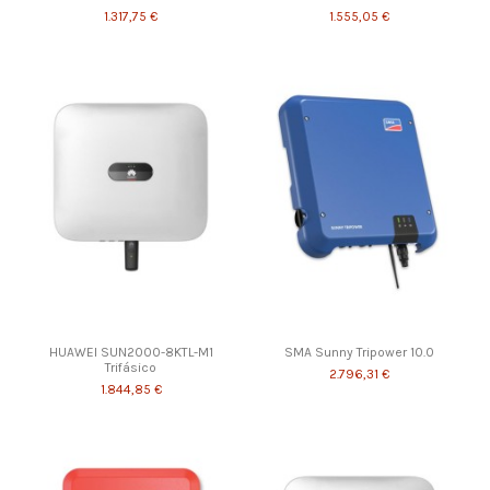
1.317,75 €
1.555,05 €
HUAWEI SUN2000-8KTL-M1
SMA Sunny Tripower 10.0
Trifásico
2.796,31 €
1.844,85 €