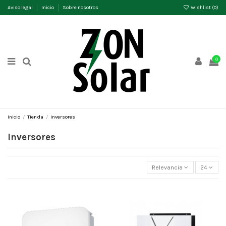
Aviso legal
Inicio
Sobre nosotros
Wishlist (
0
)
0
Inicio
Tienda
Inversores
Inversores
Relevancia
24