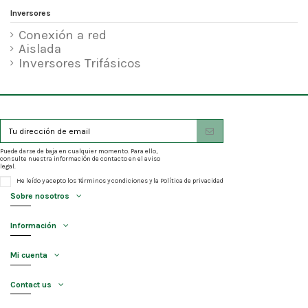
Inversores
Conexión a red
Aislada
Inversores Trifásicos
Puede darse de baja en cualquier momento. Para ello,
consulte nuestra información de contacto en el aviso
legal.
He leído y acepto los
Términos y condiciones
y la
Política de privacidad
Sobre nosotros
Información
Mi cuenta
Contact us