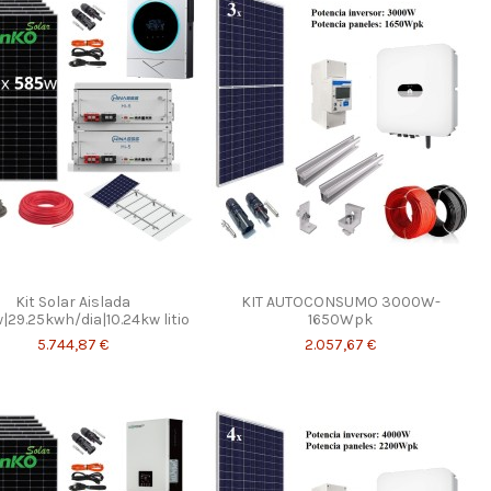
Kit Solar Aislada
KIT AUTOCONSUMO 3000W-
29.25kwh/dia|10.24kw litio
1650Wpk
5.744,87 €
2.057,67 €