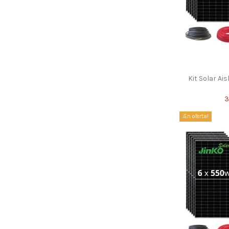
Kit Solar Ai
3
¡En oferta!