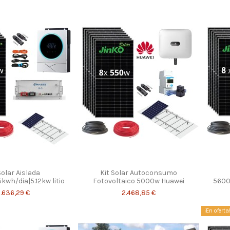
Solar Aislada
Kit Solar Autoconsumo
kwh/dia|5.12kw litio
Fotovoltaico 5000w Huawei
5600
.636,29 €
2.468,85 €
¡En oferta