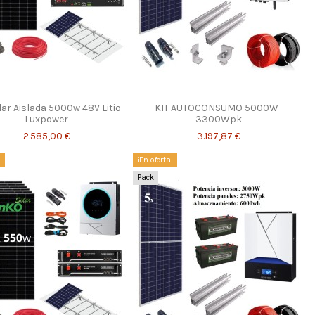
lar Aislada 5000w 48V Litio
KIT AUTOCONSUMO 5000W-
Luxpower
3300Wpk
2.585,00 €
3.197,87 €
!
¡En oferta!
Pack