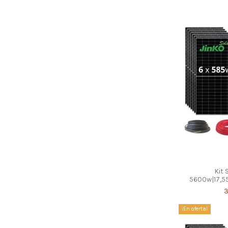
Kit 
5600w|17,55
3
¡En oferta!