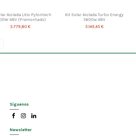
olar Aislada Litio Pylontech
Kit Solar Aislada Turbo Energy
00W 48V (Premontado)
5600w 48V
3.779,80 €
5.149,45 €
Síguenos
Newsletter