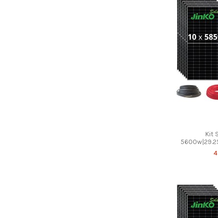
Kit 
5600w|29.25
4