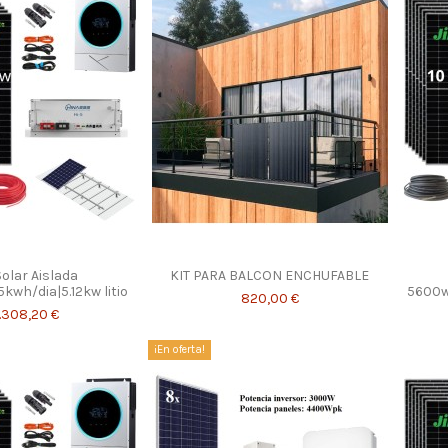
Solar Aislada
KIT PARA BALCON ENCHUFABLE
kwh/dia|5.12kw litio
5600w|
820,00 €
.308,20 €
¡En oferta!