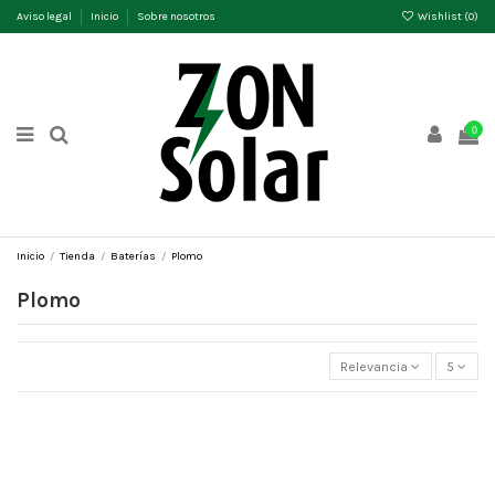
Aviso legal
Inicio
Sobre nosotros
Wishlist (
0
)
0
Inicio
Tienda
Baterías
Plomo
Plomo
Relevancia
5