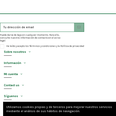
Puede darse de baja en cualquier momento. Para ello,
consulte nuestra información de contacto en el aviso
legal.
He leído y acepto los
Términos y condiciones
y la
Política de privacidad
Sobre nosotros
Información
Mi cuenta
Contact us
Síguenos
Utilizamos cookies propias y de terceros para mejorar nuestros servicios
Newsletter
mediante el análisis de sus hábitos de navegación.