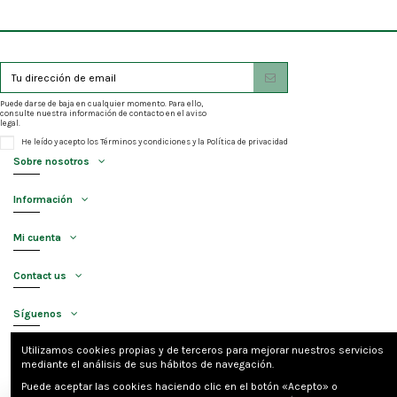
Puede darse de baja en cualquier momento. Para ello,
consulte nuestra información de contacto en el aviso
legal.
He leído y acepto los
Términos y condiciones
y la
Política de privacidad
Sobre nosotros
Información
Mi cuenta
Contact us
Síguenos
Utilizamos cookies propias y de terceros para mejorar nuestros servicios
Newsletter
mediante el análisis de sus hábitos de navegación.
Puede aceptar las cookies haciendo clic en el botón «Acepto» o