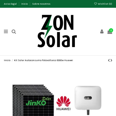
Aviso legal
Inicio
Sobre nosotros
Wishlist (
0
)
0
Inicio
Kit Solar Autoconsumo Fotovoltaico 5000w Huawei