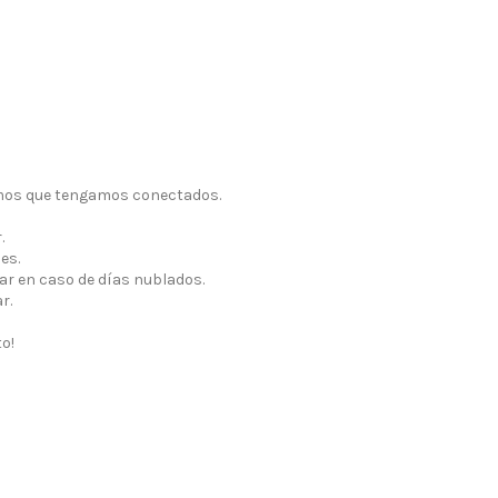
sumos que tengamos conectados.
.
es.
ar en caso de días nublados.
r.
to!