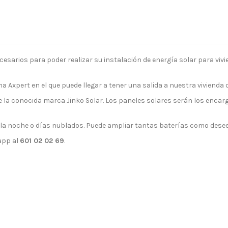
sarios para poder realizar su instalación de energía solar para vivie
a Axpert en el que puede llegar a tener una salida a nuestra vivienda
 la conocida marca Jinko Solar. Los paneles solares serán los enca
a noche o días nublados. Puede ampliar tantas baterías como desee
app al
601 02 02 69
.