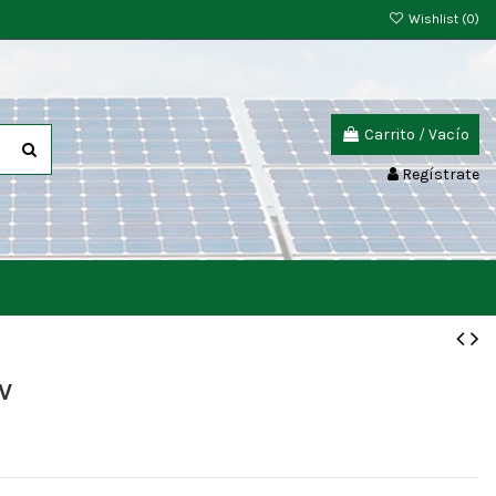
Wishlist (
0
)
Carrito
/
Vacío
Regístrate
V