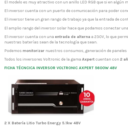
El modelo es muy atractivo con un anillo LED RGB que si en algún m
El inversor cuenta con un puerto de comunicación para poder cone
El inversor tiene un gran rango de trabajo ya que la entrada de con
El amplio rango del inversor solar hace que podamos conectar una
El inversor cuenta con una
entrada de alterna
a 230V, lo que perm
nuestras baterías sean de la tecnología que sean.
Podemos
monitorizar
nuestros consumos, generación de paneles sol
Todos los inversores Voltronic de la gama
Axpert
cuentan con
2 añ
FICHA TÉCNCICA INVERSOR VOLTRONIC AXPERT 5600W 48V
2 X Batería Litio Turbo Energy 5.1kw 48V