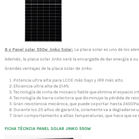
8 x Panel solar 550w Jinko Solar:
La placa solar es uno de los ele
Además, la placa solar Jinko será la encargada de dar energía a s
Grandes ventajas de la placa solar de Jinko:
Potencia ultra alta para LCOE más bajo y IRR más alto.
Eficiencia ultra alta de 21.4%
Tecnología de cinta de mosaico fiable que elimina el espacio int
Tecnología de barra colectora que disminuye la pérdida de resi
Gran resistencia mecánica, que puede soportar hasta 2400Pa d
Durante los 25 años de garantía, solamente va a degradarse 
Gran comportamiento a altas temperaturas, que hace que se r
FICHA TÉCNCIA PANEL SOLAR JINKO 550W