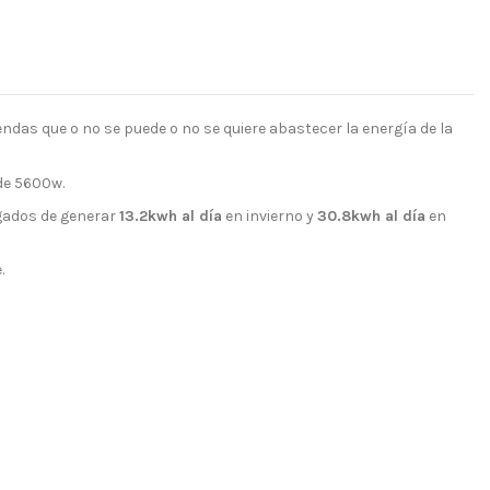
ndas que o no se puede o no se quiere abastecer la energía de la
 de 5600w.
rgados de generar
13.2kwh al día
en invierno y
30.8kwh al día
en
.