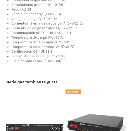
Capacidad Disponible (Wh) 2200
Dimensiones (mm) 440*410*89
Peso (Kg) 24
Voltaje de descarga (V) 45 ~ 54
Voltaje de carga (V) 52.5 ~ 54
Corriente máxima de descarga (A) 5kW@15s
Corriente de carga máxima (A) 5kW@15s
Comunicación RS232
，
RS485
，
CAN
Temperatura de carga 0
℃
~50
℃
Temperatura de descarga -10
℃
~50
℃
Temperatura en el estante -20
℃
~60
℃
Certificación CE / UN38.3
Design life 10+ Years
（
25
℃
/77
℉
）
Ciclo de vida >4500 ( 90% DoD)
Puede que también te guste
¡En oferta!