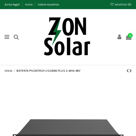
Aviso legal
Inicio
Sobre nosotros
Wishlist (
0
)
0
Inicio
BATERÍA PYLONTECH US2000C PLUS 2.4KW 48V