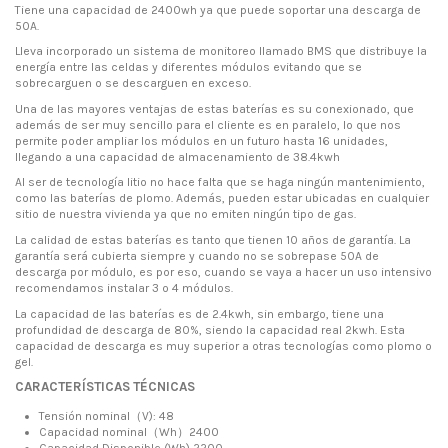
Tiene una capacidad de 2400wh ya que puede soportar una descarga de
50A.
Lleva incorporado un sistema de monitoreo llamado BMS que distribuye la
energía entre las celdas y diferentes módulos evitando que se
sobrecarguen o se descarguen en exceso.
Una de las mayores ventajas de estas baterías es su conexionado, que
además de ser muy sencillo para el cliente es en paralelo, lo que nos
permite poder ampliar los módulos en un futuro hasta 16 unidades,
llegando a una capacidad de almacenamiento de 38.4kwh
Al ser de tecnología litio no hace falta que se haga ningún mantenimiento,
como las baterías de plomo. Además, pueden estar ubicadas en cualquier
sitio de nuestra vivienda ya que no emiten ningún tipo de gas.
La calidad de estas baterías es tanto que tienen 10 años de garantía. La
garantía será cubierta siempre y cuando no se sobrepase 50A de
descarga por módulo, es por eso, cuando se vaya a hacer un uso intensivo
recomendamos instalar 3 o 4 módulos.
La capacidad de las baterías es de 2.4kwh, sin embargo, tiene una
profundidad de descarga de 80%, siendo la capacidad real 2kwh. Esta
capacidad de descarga es muy superior a otras tecnologías como plomo o
gel.
CARACTERÍSTICAS TÉCNICAS
Tensión nominal
（
V): 48
Capacidad nominal
（
Wh
）
2400