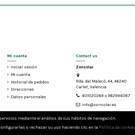
Mi cuenta
Contact us
Iniciar sesión
Zonsolar
Mi cuenta
Rda. del Malecó, 44, 46240
Historial de pedidos
Carlet, Valencia
Direcciones
601020269 o 962994087
Datos personales
info@zonsolar.es
Zonsolar, tu tienda de paneles
ervicios mediante el análisis de sus hábitos de navegación.
solares
onfigurarlas o rechazar su uso haciendo clic en la
Política de cookie