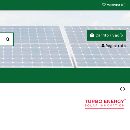
Wishlist (
0
)
Carrito
/
Vacío
Regístrate