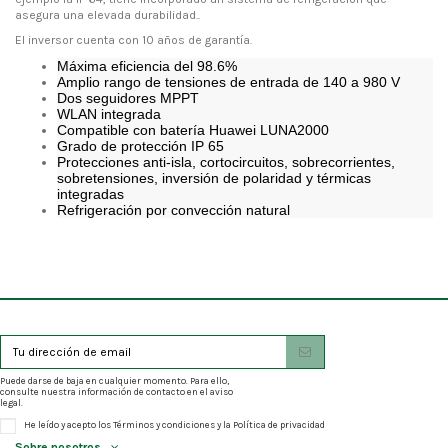
asegura una elevada durabilidad..
El inversor cuenta con 10 años de garantía.
Máxima eficiencia del 98.6%
Amplio rango de tensiones de entrada de 140 a 980 V
Dos seguidores MPPT
WLAN integrada
Compatible con batería Huawei LUNA2000
Grado de protección IP 65
Protecciones anti-isla, cortocircuitos, sobrecorrientes,
sobretensiones, inversión de polaridad y térmicas
integradas
Refrigeración por convección natural
Puede darse de baja en cualquier momento. Para ello,
consulte nuestra información de contacto en el aviso
legal.
He leído y acepto los
Términos y condiciones
y la
Política de privacidad
Sobre nosotros