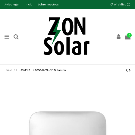
Aviso legal
Inicio
Sobre nosotros
Wishlist (
0
)
0
Inicio
HUAWEI SUN2000-8KTL-M1 Trifásico