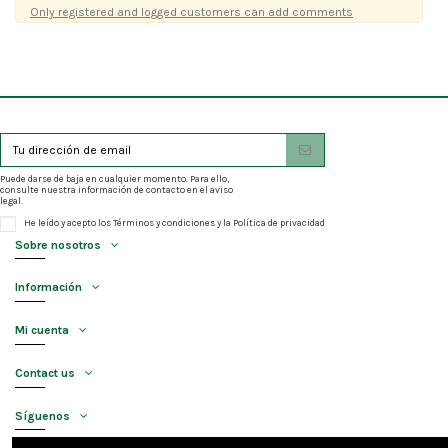
Only registered and logged customers can add comments
Puede darse de baja en cualquier momento. Para ello,
consulte nuestra información de contacto en el aviso
legal.
He leído y acepto los
Términos y condiciones
y la
Política de privacidad
Sobre nosotros
Información
Mi cuenta
Contact us
Síguenos