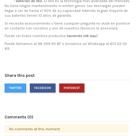
-
Baterías de litio.
El litio es la tecnología más avanzada del mercado.
No tiene ningún mantenimiento ni emiten gases. Las descargas pueden
llegar a ser de hasta el 90% de su capacidad. Además la gran mayoría de
sus baterías tienen 10 años de garantía.
Si necesita asesoramiento o tiene cualquier pregunta no dude en ponerse
en contacto con nosotros y uno de nuestros técnicos le asesorará.
Puede ver todos nuestros productos
haciendo clik aquí
Puede llamarnos al 96 299 40 87 o enviarnos un Whatsapp al 601 02 02
69.
Share this post
TWITTER
FACEBOOK
PINTEREST
Comments (0)
No comments at this moment