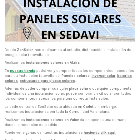
Desde
ZonSolar
, nos dedicamos al estudio, distribución e instalación de
energía solar fotovoltaica.
Realizamos
instalaciones solares en Alzira
En
nuestra tienda
podrá ver y comprar todos los componentes necesarios
para su instalación fotovoltaica:
Paneles solares
,
inversor solar
,
baterías
solares
,
estructuras para placas solares
...
Además de poder comprar cualquier
placa solar
o cualquier componente
individual de una instalación solar, puede comprar un kit solar con todos
los componentes necesarios para una correcta instalación.
La sede central de ZonSolar está ubicada en
Carlet
sin embargo,
realizamos instalaciones por toda la Comunidad Valenciana.
Realizamos
instalaciones solares en Valencia
en apenas una semana
desde la recepción del pedido.
Puede ver algunas de nuestras instalaciones
haciendo clik aquí
.