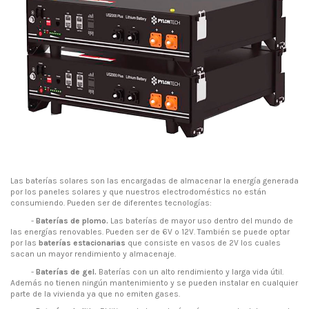
Las baterías solares son las encargadas de almacenar la energía generada
por los paneles solares y que nuestros electrodoméstics no están
consumiendo. Pueden ser de diferentes tecnologías:
-
Baterías de plomo.
Las baterías de mayor uso dentro del mundo de
las energías renovables. Pueden ser de 6V o 12V. También se puede optar
por las
baterías estacionarias
que consiste en vasos de 2V los cuales
sacan un mayor rendimiento y almacenaje.
-
Baterías de gel.
Baterías con un alto rendimiento y larga vida útil.
Además no tienen ningún mantenimiento y se pueden instalar en cualquier
parte de la vivienda ya que no emiten gases.