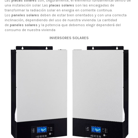
Las
placas solares
son, seguramente, el elemento fundamental dentro de
una instalación solar. Las
placas solares
son las encargadas de
transformar la radiación solar en energia en corriente continua.
Los
paneles solares
deben de estar bien orientados y con una correcta
inclinación, dependiendo del uso de nuestra vivienda. La cantidad
de
paneles solares
y la potencia que debemos elegir dependerá del
consumo de nuestra vivienda
INVERSORES SOLARES