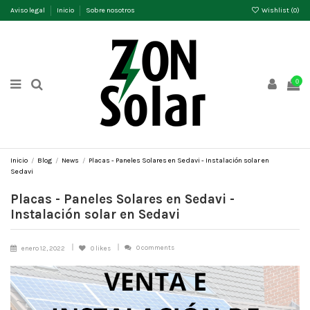
Aviso legal
Inicio
Sobre nosotros
Wishlist (
0
)
0
Inicio
Blog
News
Placas - Paneles Solares en Sedavi - Instalación solar en
Sedavi
Placas - Paneles Solares en Sedavi -
Instalación solar en Sedavi
0 comments
enero 12, 2022
0
likes