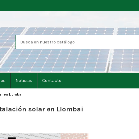
ros
Noticias
Contacto
ar en Llombai
stalación solar en Llombai