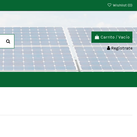
Wishlist (
0
)
Carrito
/
Vacío
Regístrate