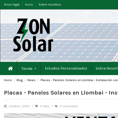
Aviso legal
Inicio
Sobre nosotros
Estudios Personalizados
Sobre Nosot
Tienda
Inicio
Blog
News
Placas - Paneles Solares en Llombai - Instalación sol
Placas - Paneles Solares en Llombai - In
octubre 1, 2021
0
likes
0 comments