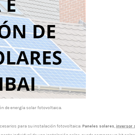
ón de energía solar fotovoltaica.
sarios para su instalación fotovoltaica:
Paneles solares
,
inversor 