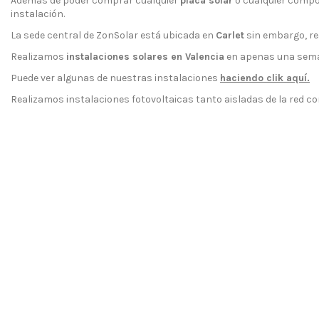
Además de poder comprar cualquier
placa solar
o cualquier compo
instalación.
La sede central de ZonSolar está ubicada en
Carlet
sin embargo, re
Realizamos
instalaciones solares en Valencia
en apenas una seman
Puede ver algunas de nuestras instalaciones
haciendo clik aquí
.
Realizamos instalaciones fotovoltaicas tanto aisladas de la red c