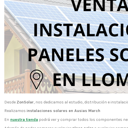
Desde
ZonSolar
, nos dedicamos al estudio, distribución e instalaci
Realizamos
instalaciones solares en Ausias March
En
nuestra tienda
podrá ver y comprar todos los componentes nece