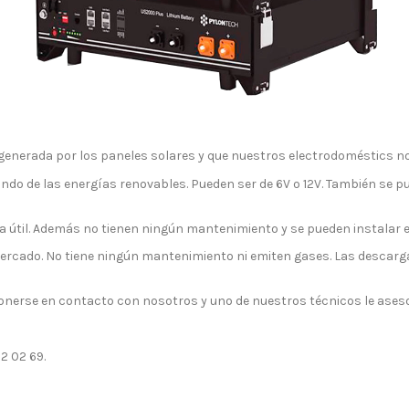
generada por los paneles solares y que nuestros electrodoméstics n
do de las energías renovables. Pueden ser de 6V o 12V. También se p
a útil. Además no tienen ningún mantenimiento y se pueden instalar en
mercado. No tiene ningún mantenimiento ni emiten gases. Las descarg
ponerse en contacto con nosotros y uno de nuestros técnicos le ases
2 02 69.