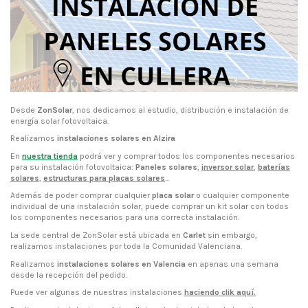
Desde
ZonSolar
, nos dedicamos al estudio, distribución e instalación de
energía solar fotovoltaica.
Realizamos
instalaciones solares en Alzira
En
nuestra tienda
podrá ver y comprar todos los componentes necesarios
para su instalación fotovoltaica:
Paneles solares
,
inversor solar
,
baterías
solares
,
estructuras para placas solares
...
Además de poder comprar cualquier
placa solar
o cualquier componente
individual de una instalación solar, puede comprar un kit solar con todos
los componentes necesarios para una correcta instalación.
La sede central de ZonSolar está ubicada en
Carlet
sin embargo,
realizamos instalaciones por toda la Comunidad Valenciana.
Realizamos
instalaciones solares en Valencia
en apenas una semana
desde la recepción del pedido.
Puede ver algunas de nuestras instalaciones
haciendo clik aquí
.