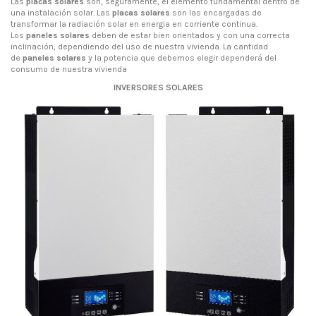
Las
placas solares
son, seguramente, el elemento fundamental dentro de
una instalación solar. Las
placas solares
son las encargadas de
transformar la radiación solar en energia en corriente continua.
Los
paneles solares
deben de estar bien orientados y con una correcta
inclinación, dependiendo del uso de nuestra vivienda. La cantidad
de
paneles solares
y la potencia que debemos elegir dependerá del
consumo de nuestra vivienda
INVERSORES SOLARES