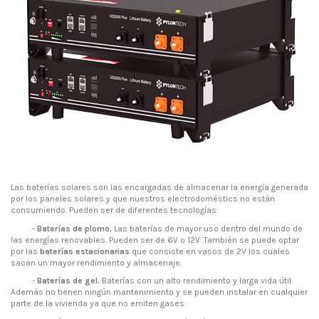
Las baterías solares son las encargadas de almacenar la energía generada
por los paneles solares y que nuestros electrodoméstics no están
consumiendo. Pueden ser de diferentes tecnologías:
-
Baterías de plomo.
Las baterías de mayor uso dentro del mundo de
las energías renovables. Pueden ser de 6V o 12V. También se puede optar
por las
baterías estacionarias
que consiste en vasos de 2V los cuales
sacan un mayor rendimiento y almacenaje.
-
Baterías de gel.
Baterías con un alto rendimiento y larga vida útil.
Además no tienen ningún mantenimiento y se pueden instalar en cualquier
parte de la vivienda ya que no emiten gases.