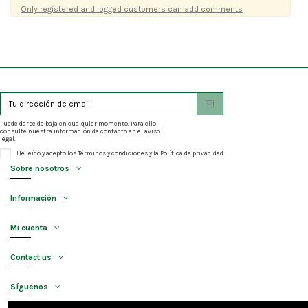
Only registered and logged customers can add comments
Puede darse de baja en cualquier momento. Para ello,
consulte nuestra información de contacto en el aviso
legal.
He leído y acepto los
Términos y condiciones
y la
Política de privacidad
Sobre nosotros
Información
Mi cuenta
Contact us
Síguenos