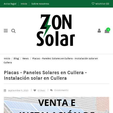
Aviso legal
Inicio
Sobre nosotros
Wishlist (
0
)
0
Inicio
Blog
News
Placas - Paneles Solares en Cullera - Instalación solar en
Cullera
Placas - Paneles Solares en Cullera -
Instalación solar en Cullera
0 comments
septiembre 11, 2021
0
likes