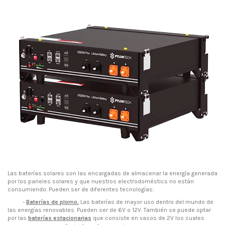
Las baterías solares son las encargadas de almacenar la energía generada
por los paneles solares y que nuestros electrodoméstics no están
consumiendo. Pueden ser de diferentes tecnologías:
-
Baterías de plomo.
Las baterías de mayor uso dentro del mundo de
las energías renovables. Pueden ser de 6V o 12V. También se puede optar
por las
baterías estacionarias
que consiste en vasos de 2V los cuales