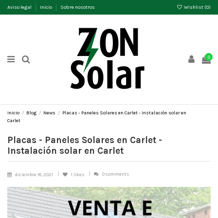
Aviso legal
Inicio
Sobre nosotros
Wishlist (
0
)
0
Inicio
Blog
News
Placas - Paneles Solares en Carlet - Instalación solar en
Carlet
Placas - Paneles Solares en Carlet -
Instalación solar en Carlet
0 comments
diciembre 18, 2021
1
likes