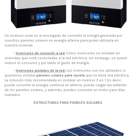
Un inversor solar es el encargado de convertir la energía generada por
nuestros paneles solares en energía alterna para poder utilizarla en
nuestra vivienda.
-
Inversores de conexión a red
.
Estos inversores se instalan en
viviendas que está conectadas a la red eléctrica, sin embargo, se quiere
reducir el consumo y por tanto el gasto de energía.
-
Inversores aislados de la red.
Los inversores son los utilizados si
queremos instalar
paneles solares para caseta
que no tiene red eléctrica.
La solución más recomendada es instalar un inversor 3 en 1. Es decir,
puede convertir la energía continua en alterna, puede cargar las baterías
de los paneles solares, y además, puedes conectar un motor para días
nublados.
ESTRUCTURAS PARA PANELES SOLARES