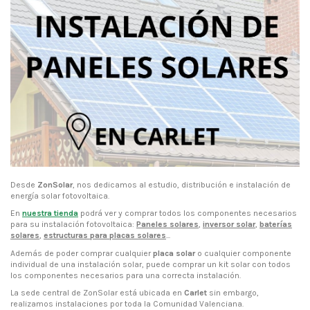
Desde
ZonSolar
, nos dedicamos al estudio, distribución e instalación de
energía solar fotovoltaica.
En
nuestra tienda
podrá ver y comprar todos los componentes necesarios
para su instalación fotovoltaica:
Paneles solares
,
inversor solar
,
baterías
solares
,
estructuras para placas solares
...
Además de poder comprar cualquier
placa solar
o cualquier componente
individual de una instalación solar, puede comprar un kit solar con todos
los componentes necesarios para una correcta instalación.
La sede central de ZonSolar está ubicada en
Carlet
sin embargo,
realizamos instalaciones por toda la Comunidad Valenciana.