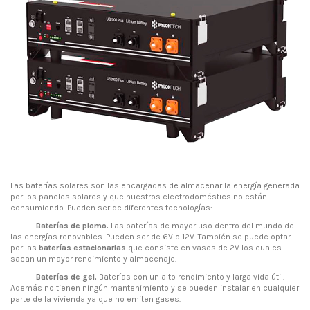
Las baterías solares son las encargadas de almacenar la energía generada
por los paneles solares y que nuestros electrodoméstics no están
consumiendo. Pueden ser de diferentes tecnologías:
-
Baterías de plomo.
Las baterías de mayor uso dentro del mundo de
las energías renovables. Pueden ser de 6V o 12V. También se puede optar
por las
baterías estacionarias
que consiste en vasos de 2V los cuales
sacan un mayor rendimiento y almacenaje.
-
Baterías de gel.
Baterías con un alto rendimiento y larga vida útil.
Además no tienen ningún mantenimiento y se pueden instalar en cualquier
parte de la vivienda ya que no emiten gases.