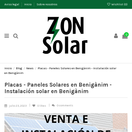
Aviso legal
Inicio
Sobre nosotros
Wishlist (
0
)
0
Inicio
Blog
News
Placas - Paneles Solares en Benigànim - Instalación solar
en Benigànim
Placas - Paneles Solares en Benigànim -
Instalación solar en Benigànim
0 comments
julio 23, 2023
0
likes