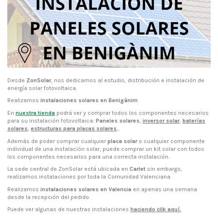
Desde
ZonSolar
, nos dedicamos al estudio, distribución e instalación de
energía solar fotovoltaica.
Realizamos
instalaciones solares en
Benigànim
En
nuestra tienda
podrá ver y comprar todos los componentes necesarios
para su instalación fotovoltaica:
Paneles solares
,
inversor solar
,
baterías
solares
,
estructuras para placas solares
...
Además de poder comprar cualquier
placa solar
o cualquier componente
individual de una instalación solar, puede comprar un kit solar con todos
los componentes necesarios para una correcta instalación.
La sede central de ZonSolar está ubicada en
Carlet
sin embargo,
realizamos instalaciones por toda la Comunidad Valenciana.
Realizamos
instalaciones solares en Valencia
en apenas una semana
desde la recepción del pedido.
Puede ver algunas de nuestras instalaciones
haciendo clik aquí
.