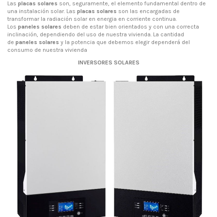
Las
placas solares
son, seguramente, el elemento fundamental dentro de
una instalación solar. Las
placas solares
son las encargadas de
transformar la radiación solar en energia en corriente continua.
Los
paneles solares
deben de estar bien orientados y con una correcta
inclinación, dependiendo del uso de nuestra vivienda. La cantidad
de
paneles solares
y la potencia que debemos elegir dependerá del
consumo de nuestra vivienda
INVERSORES SOLARES