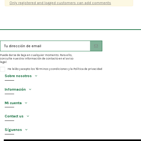
Only registered and logged customers can add comments
Puede darse de baja en cualquier momento. Para ello,
consulte nuestra información de contacto en el aviso
legal.
He leído y acepto los
Términos y condiciones
y la
Política de privacidad
Sobre nosotros
Información
Mi cuenta
Contact us
Síguenos