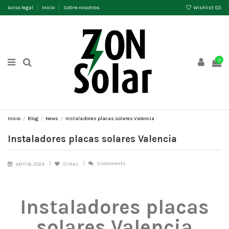
Aviso legal
Inicio
Sobre nosotros
Wishlist (
0
)
0
Inicio
Blog
News
Instaladores placas solares Valencia
Instaladores placas solares Valencia
0 comments
abril 16, 2024
0
likes
Instaladores placas
solares Valencia