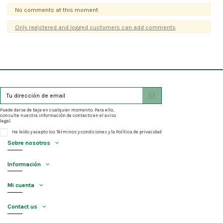
No comments at this moment
Only registered and logged customers can add comments
Puede darse de baja en cualquier momento. Para ello,
consulte nuestra información de contacto en el aviso
legal.
He leído y acepto los
Términos y condiciones
y la
Política de privacidad
Sobre nosotros
Información
Mi cuenta
Contact us