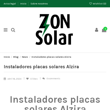
Aviso legal
Inicio
Sobre nosotros
Wishlist (
0
)
0
Inicio
Blog
News
Instaladores placas solares Alzira
Instaladores placas solares Alzira
0 comments
abril 16, 2024
0
likes
Instaladores placas
solares Alzira