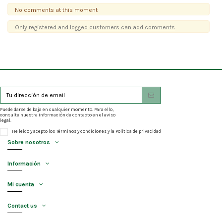
No comments at this moment
Only registered and logged customers can add comments
Puede darse de baja en cualquier momento. Para ello,
consulte nuestra información de contacto en el aviso
legal.
He leído y acepto los
Términos y condiciones
y la
Política de privacidad
Sobre nosotros
Información
Mi cuenta
Contact us