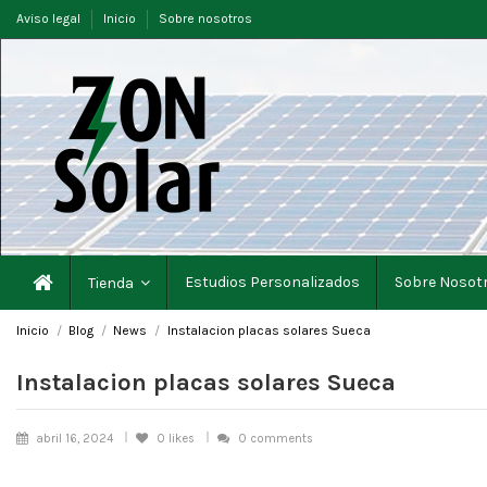
Aviso legal
Inicio
Sobre nosotros
Estudios Personalizados
Sobre Nosot
Tienda
Inicio
Blog
News
Instalacion placas solares Sueca
Instalacion placas solares Sueca
abril 16, 2024
0
likes
0 comments