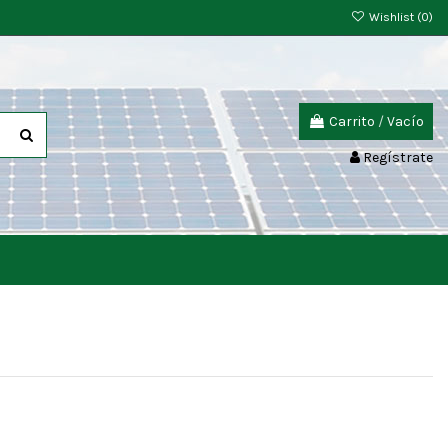
Wishlist (
0
)
Carrito
/
Vacío
Regístrate