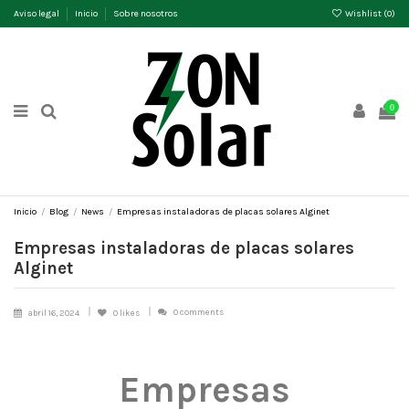
Aviso legal
Inicio
Sobre nosotros
Wishlist (
0
)
0
Inicio
Blog
News
Empresas instaladoras de placas solares Alginet
Empresas instaladoras de placas solares
Alginet
0 comments
abril 16, 2024
0
likes
Empresas