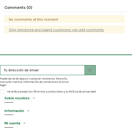
Comments (0)
No comments at this moment
Only registered and logged customers can add comments
Puede darse de baja en cualquier momento. Para ello,
consulte nuestra información de contacto en el aviso
legal.
He leído y acepto los
Términos y condiciones
y la
Política de privacidad
Sobre nosotros
Información
Mi cuenta