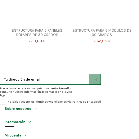
ESTRUCTURA PARA 3 PANELES
ESTRUCTURA PARA 5 MÓDULOS DE
SOLARES DE 30 GRADOS
30 GRADOS
239,88 €
362,65 €
Puede darse de baja en cualquier momento. Para ello,
consulte nuestra información de contacto en el aviso
legal.
He leído y acepto los
Términos y condiciones
y la
Política de privacidad
Sobre nosotros
Información
Mi cuenta