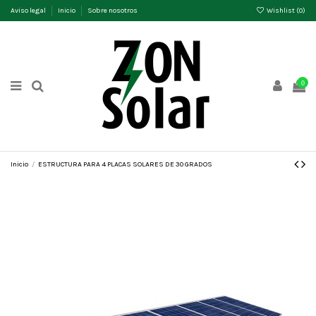
Aviso legal
Inicio
Sobre nosotros
Wishlist (
0
)
0
Inicio
ESTRUCTURA PARA 4 PLACAS SOLARES DE 30 GRADOS