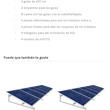
-
4 guías de 225 cm
-
2 empalmes para las guías.
-
8 L para unir las guías con la cubierta/tejado.
-
4 piezas intermedias para unir los módulos entre si
-
4 piezas finales para atar las esquinas de los módulos.
-
4 triángulos para dar inclinación de 30º
-
4 tornillos de m10*70
Puede que también te guste