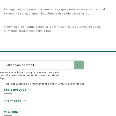
Recarga según la potencia generada ya que permite cargar solo con el
excedente solar, o añadir la potencia deseada desde la red.
Minimiza el consumo desde la red o maximiza la potencia de carga
sumando producción solar + red.
Puede darse de baja en cualquier momento. Para ello,
consulte nuestra información de contacto en el aviso
legal.
He leído y acepto los
Términos y condiciones
y la
Política de privacidad
Sobre nosotros
Información
Mi cuenta