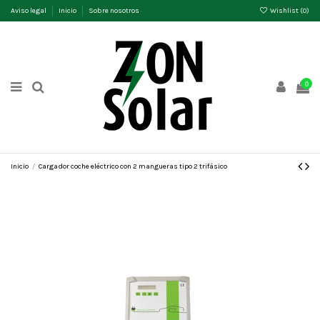
Aviso legal
Inicio
Sobre nosotros
Wishlist (
0
)
0
Inicio
Cargador coche eléctrico con 2 mangueras tipo 2 trifásico