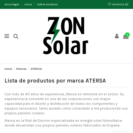
Aviso legal
Inicio
Sobre nosotros
Wishlist (
0
)
0
Inicio
Marcas
ATERSA
Lista de productos por marca ATERSA
Con más de 40 años de experiencia, Atersa es referente en el sector. Su
experiencia la convierte en una de las corporaciones con mayor
capacidad para el diseño y distribución de todos los componentes y
equipos necesarios tanto aislado como conectado a red produciondo sus
propios paneles solares
Atersa es la filial de Elecnor especializada en energía solar fotovoltaica
donde desarrollan sus propios paneles solares fabricados en España.